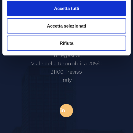
Accetta tutti
Accetta selezionati
Rifiuta
Ennegest Srl
Viale della Repubblica 205/C
31100 Treviso
Italy